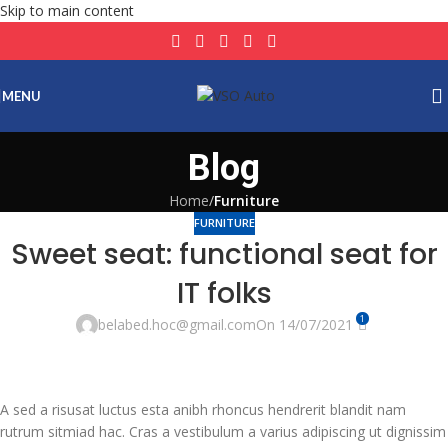
Skip to main content
MENU
Blog
Home
/
Furniture
FURNITURE
Sweet seat: functional seat for
IT folks
1
belabed.hoc@gmail.com
On 14/07/2021
A sed a risusat luctus esta anibh rhoncus hendrerit blandit nam
rutrum sitmiad hac. Cras a vestibulum a varius adipiscing ut dignissim