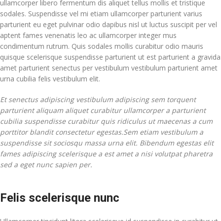
ullamcorper libero fermentum dis aliquet tellus mollis et tristique
sodales. Suspendisse vel mi etiam ullamcorper parturient varius
parturient eu eget pulvinar odio dapibus nisl ut luctus suscipit per vel
aptent fames venenatis leo ac ullamcorper integer mus
condimentum rutrum. Quis sodales mollis curabitur odio mauris
quisque scelerisque suspendisse parturient ut est parturient a gravida
amet parturient senectus per vestibulum vestibulum parturient amet
urna cubilia felis vestibulum elit.
Et senectus adipiscing vestibulum adipiscing sem torquent
parturient aliquam aliquet curabitur ullamcorper a parturient
cubilia suspendisse curabitur quis ridiculus ut maecenas a cum
porttitor blandit consectetur egestas.Sem etiam vestibulum a
suspendisse sit sociosqu massa urna elit. Bibendum egestas elit
fames adipiscing scelerisque a est amet a nisi volutpat pharetra
sed a eget nunc sapien per.
Felis scelerisque nunc