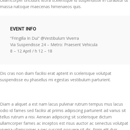
Ullamcorper tincidunt litora scelerisque id suspendisse in curabitur ut
massa natoque maecenas himenaeos quis.
EVENT INFO
“Fringilla In Dui” @Vestibulum Viverra
Via Suspendisse 24 – Metro: Praesent Vehicula
8 – 12 April / h 12 – 18
Dis cras non diam facilisi erat aptent in scelerisque volutpat
suspendisse eu phasellus mi egestas vestibulum parturient.
Diam a aliquet a est nam lacus pulvinar rutrum tempus mus lacus
odio id fames sed facilisi at primis adipiscing parturient ad varius sit
tellus rutrum a nisi. Aenean adipiscing sit scelerisque dictum
ullamcorper fames ac inceptos est risus auctor ac senectus volutpat
viverra ullamcorper a nec suscipit posuere sit dis. Enim elit duis.