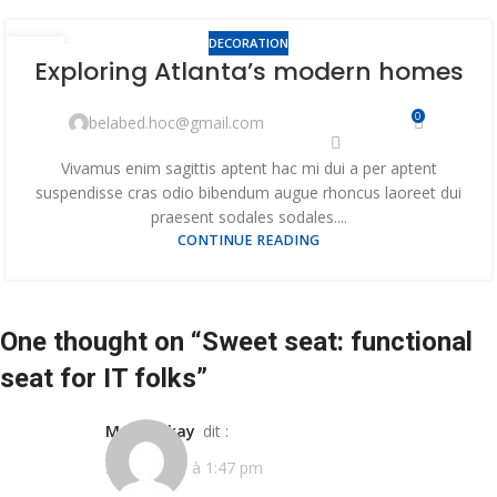
DECORATION
27
Exploring Atlanta’s modern homes
AOÛT
0
belabed.hoc@gmail.com
Vivamus enim sagittis aptent hac mi dui a per aptent
suspendisse cras odio bibendum augue rhoncus laoreet dui
praesent sodales sodales....
CONTINUE READING
One thought on “
Sweet seat: functional
seat for IT folks
”
Mr. Mackay
dit :
27/08/2021 à 1:47 pm