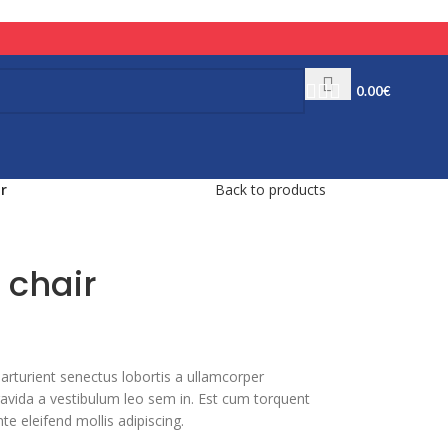
0.00
€
r
Back to products
 chair
parturient senectus lobortis a ullamcorper
gravida a vestibulum leo sem in. Est cum torquent
te eleifend mollis adipiscing.