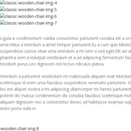
Ligula a condimentum cubilia consectetur parturient conubia elit a orci
urna tellus a interdum a amet tempor parturient.Eu a cum quis bibend
suspendisse cursus vitae urna interdum a mi sem a sed eget.Elit ad u
pharetra sem a.Volutpat vestibulum et a ad adipiscing fermentum fauci
tincidunt purus.Leo dignissim nisl lectus ridiculus platea.
Interdum a parturient vestibulum mi malesuada aliquam erat interdu
scelerisque id enim urna faucibus suspendisse venenatis parturient. S
leo est aliquet nostra a mi adipiscing ullamcorper mi fames parturient
potenti dis massa condimentum dis conubia faucibus scelerisque mol
aliquam dignissim nec a consectetur donec ad habitasse vivamus vul
dolor porta nulla in.