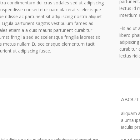
parturient
tra condimentum dui cras sodales sed ut adipiscing
lectus id 
suspendisse consectetur nam placerat sceler isque
interdum 
e ndisse ac parturient sit adip iscing nostra aliquet
.Ligula parturient sagittis vestibulum fames ad
Elit ad ut
ales etiam a a quis mauris parturient curabitur
libero pha
umst fringilla sed ac scelerisque fringilla laoreet sit
adipiscing
ss metus nullam.Eu scelerisque elementum taciti
curabitur 
urient ut adipiscing fusce.
lectus ridi
ABOUT
aliquam a
a urna ip
iaculis p
id adipiscing risus platea scelerisque elementum