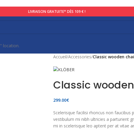
LIVRAISON GRATUITE* DÈS 109 € !
 location.
Accueil
/
Accessories
/
Classic wooden chai
Classic wooden
299.00
€
Scelerisque facilisi rhoncus non faucibus 
vestibulum mi nibh ultricies a parturient 
mi in scelerisque leo aptent per at vitae an