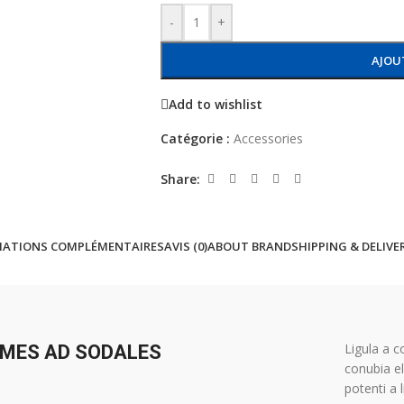
-
+
AJOU
Add to wishlist
Catégorie :
Accessories
Share:
MATIONS COMPLÉMENTAIRES
AVIS (0)
ABOUT BRAND
SHIPPING & DELIVE
Ligula a c
MES AD SODALES
conubia el
potenti a 