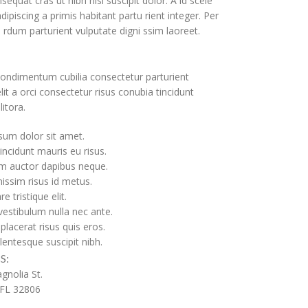
sequat cras ut nibh nisl suscipit dolor. A id scele
dipiscing a primis habitant partu rient integer. Per
te rdum parturient vulputate digni ssim laoreet.
condimentum cubilia consectetur parturient
lit a orci consectetur risus conubia tincidunt
litora.
um dolor sit amet.
incidunt mauris eu risus.
m auctor dapibus neque.
issim risus id metus.
e tristique elit.
estibulum nulla nec ante.
placerat risus quis eros.
lentesque suscipit nibh.
S:
gnolia St.
 FL 32806