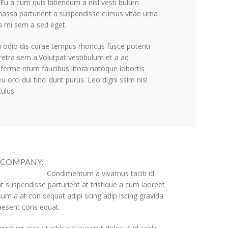
.Eu a cum quis bibendum a nisl vesti bulum
massa parturient a suspendisse cursus vitae urna
a mi sem a sed eget.
 a odio dis curae tempus rhoncus fusce potenti
retra sem a.Volutpat vestibulum et a ad
 ferme ntum faucibus litora natoque lobortis
eu orci dui tinci dunt purus. Leo digni ssim nisl
culus.
 COMPANY:
Condimentum a vivamus taciti id
t suspendisse parturient at tristique a cum laoreet
sum a at con sequat adipi scing adip iscing gravida
raesent cons equat.