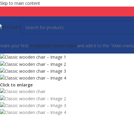
Skip to main content
reate your first
navigation menu here
and add it to the "Main menu"
Click to enlarge