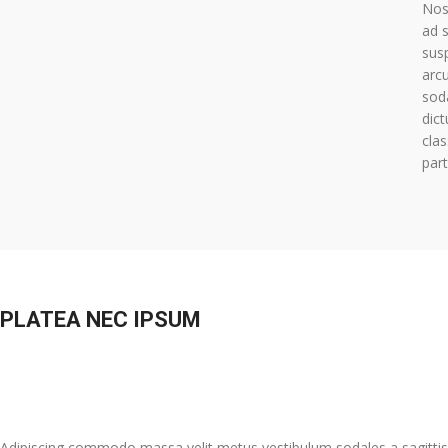
Nos
ad 
susp
arcu
sod
dict
cla
part
PLATEA NEC IPSUM
Adipiscing commodo massa velit metus vestibulum sodales a sagittis 