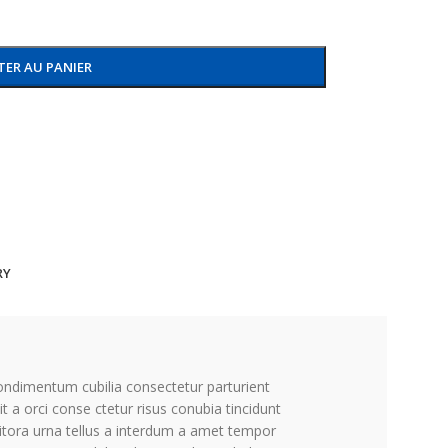
TER AU PANIER
RY
ondimentum cubilia consectetur parturient
it a orci conse ctetur risus conubia tincidunt
litora urna tellus a interdum a amet tempor