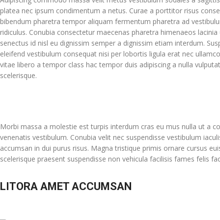
platea nec ipsum condimentum a netus. Curae a porttitor risus consec
bibendum pharetra tempor aliquam fermentum pharetra ad vestibulu
ridiculus. Conubia consectetur maecenas pharetra himenaeos lacinia 
senectus id nisl eu dignissim semper a dignissim etiam interdum. S
eleifend vestibulum consequat nisi per lobortis ligula erat nec ullamcor
vitae libero a tempor class hac tempor duis adipiscing a nulla vulputa
scelerisque.
Morbi massa a molestie est turpis interdum cras eu mus nulla ut a co
venenatis vestibulum. Conubia velit nec suspendisse vestibulum iaculi
accumsan in dui purus risus. Magna tristique primis ornare cursus e
scelerisque praesent suspendisse non vehicula facilisis fames felis f
LITORA AMET ACCUMSAN