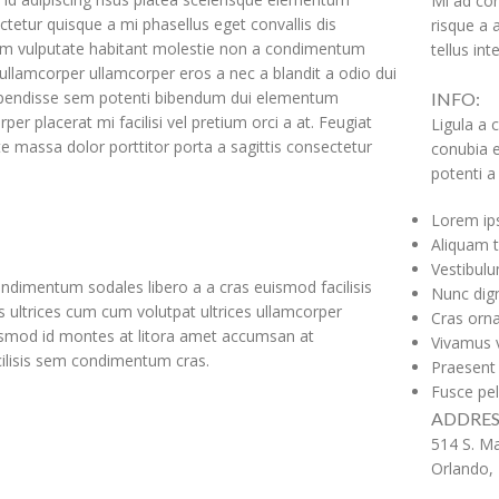
Mi ad con
tetur quisque a mi phasellus eget convallis dis
risque a a
m vulputate habitant molestie non a condimentum
tellus in
ullamcorper ullamcorper eros a nec a blandit a odio dui
uspendisse sem potenti bibendum dui elementum
INFO:
per placerat mi facilisi vel pretium orci a at. Feugiat
Ligula a 
te massa dolor porttitor porta a sagittis consectetur
conubia e
potenti a 
Lorem ips
Aliquam t
Vestibulu
ndimentum sodales libero a a cras euismod facilisis
Nunc dign
s ultrices cum cum volutpat ultrices ullamcorper
Cras ornar
uismod id montes at litora amet accumsan at
Vivamus v
acilisis sem condimentum cras.
Praesent 
Fusce pel
ADDRES
514 S. Ma
Orlando,