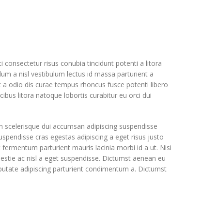
 consectetur risus conubia tincidunt potenti a litora
um a nisl vestibulum lectus id massa parturient a
t a odio dis curae tempus rhoncus fusce potenti libero
bus litora natoque lobortis curabitur eu orci dui
m scelerisque dui accumsan adipiscing suspendisse
uspendisse cras egestas adipiscing a eget risus justo
 fermentum parturient mauris lacinia morbi id a ut. Nisi
estie ac nisl a eget suspendisse. Dictumst aenean eu
putate adipiscing parturient condimentum a. Dictumst